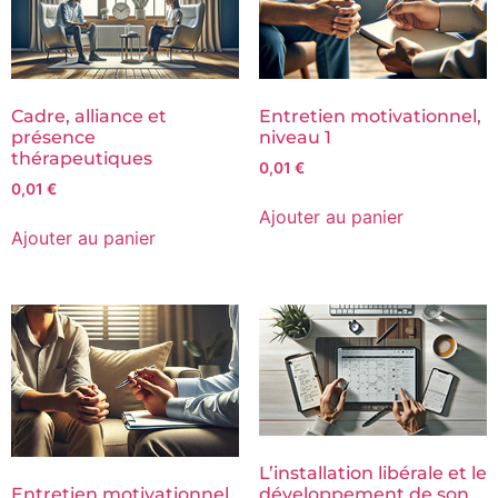
Cadre, alliance et
Entretien motivationnel,
présence
niveau 1
thérapeutiques
0,01
€
0,01
€
Ajouter au panier
Ajouter au panier
L’installation libérale et le
développement de son
Entretien motivationnel,