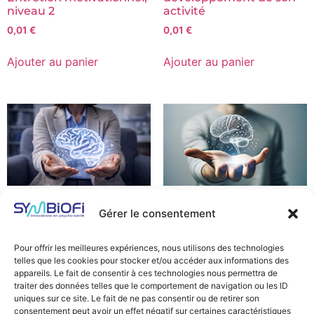
activité
niveau 2
0,01
€
0,01
€
Ajouter au panier
Ajouter au panier
Remédiation cognitive
Troubles psychiques
Gérer le consentement
0,01
€
0,01
€
Pour offrir les meilleures expériences, nous utilisons des technologies
Ajouter au panier
Ajouter au panier
telles que les cookies pour stocker et/ou accéder aux informations des
appareils. Le fait de consentir à ces technologies nous permettra de
traiter des données telles que le comportement de navigation ou les ID
uniques sur ce site. Le fait de ne pas consentir ou de retirer son
consentement peut avoir un effet négatif sur certaines caractéristiques