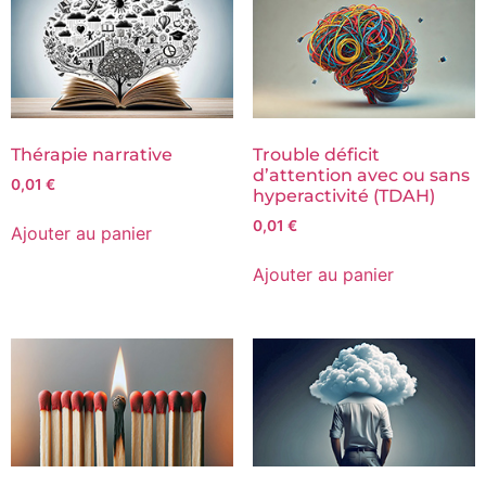
Thérapie narrative
Trouble déficit
d’attention avec ou sans
0,01
€
hyperactivité (TDAH)
0,01
€
Ajouter au panier
Ajouter au panier