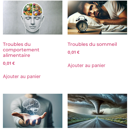
Troubles du
Troubles du sommeil
comportement
0,01
€
alimentaire
0,01
€
Ajouter au panier
Ajouter au panier