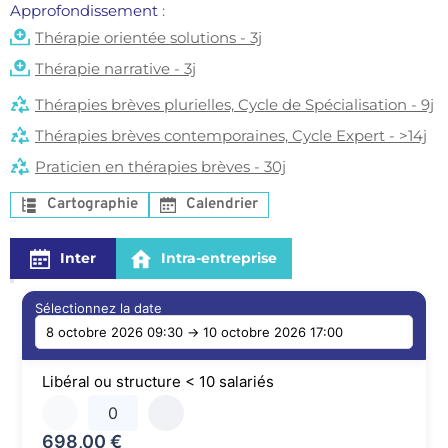
Approfondissement 
: 
Thérapie orientée solutions - 3j
Thérapie narrative - 3j
Thérapies brèves plurielles, Cycle de Spécialisation - 9j
Thérapies brèves contemporaines, Cycle Expert - >14j
Praticien en thérapies brèves - 30j
Cartographie
Calendrier
Inter
Intra-entreprise
Sélectionnez la date
Libéral ou structure < 10 salariés
698,00
€