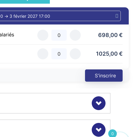
alariés
698,00
€
1025,00
€
S'inscrire
ec ou sans hyperactivité
0