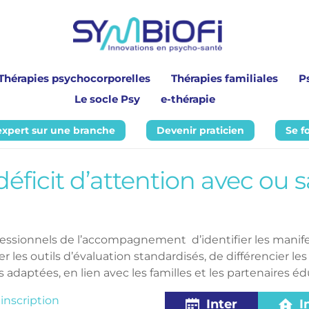
Thérapies psychocorporelles
Thérapies familiales
P
Le socle Psy
e-thérapie
expert sur une branche
Devenir praticien
Se f
ficit d’attention avec ou s
fessionnels de l’accompagnement 
d’identifier les manif
iser les outils d’évaluation standardisés, de différencier 
aptées, en lien avec les familles et les partenaires édu
 inscription
Inter
I