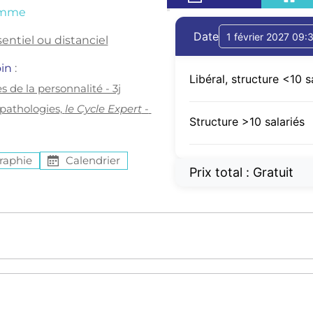
amme
Date
entiel ou distanciel
in 
: 
Libéral, structure <10 s
s de la personnalité - 3j
athologies, 
le Cycle Expert
 - 
Structure >10 salariés
raphie
Calendrier
Prix total :
0,00 €
on TDAH , trouble déficit d’attention av