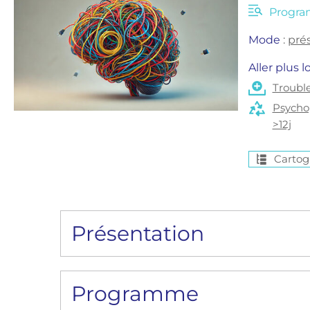
Progr
Mode
: 
prés
Aller plus lo
Trouble
Psychop
>12j
Cartog
Présentation
> Introduction de la formati
Programme